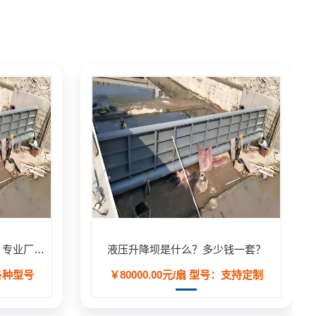
液压升降坝（液压活动坝）- 专业厂家定制生产,用于河道/防汛工程
液压升降坝是什么？多少钱一套？
各种型号
￥80000.00元/扇
型号：支持定制