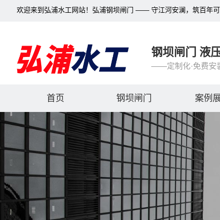
欢迎来到弘浦水工网站！弘浦钢坝闸门 —— 守江河安澜，筑百年
钢坝闸门 液
——定制化·免费安
首页
钢坝闸门
案例