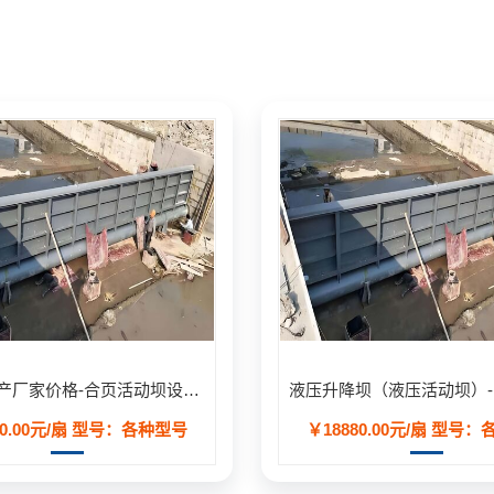
合页坝生产厂家价格-合页活动坝设计安装方案定制
0.00元/扇
型号：各种型号
￥18880.00元/扇
型号：