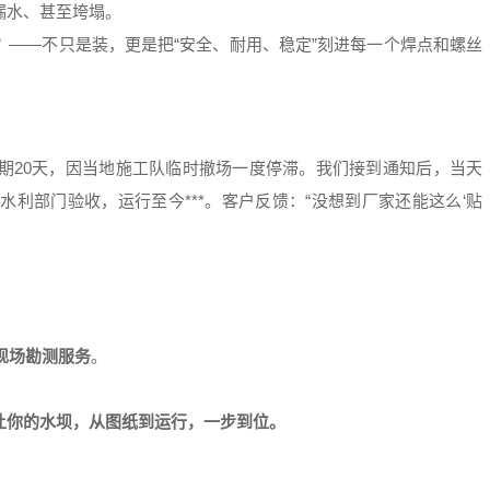
漏水、甚至垮塌。
？
——不只是装，更是把“安全、耐用、稳定”刻进每一个焊点和螺丝
期20天，因当地施工队临时撤场一度停滞。我们接到通知后，当天
利部门验收，运行至今***。客户反馈：“没想到厂家还能这么‘贴
现场勘测服务
。
让你的水坝，从图纸到运行，一步到位。