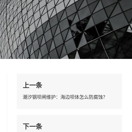
上一条
潮汐钢坝闸维护：海边坝体怎么防腐蚀？
下一条