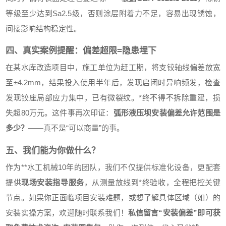
等级至少达到Sa2.5级，否则涂层附着力不足，容易出现锈蚀，
间接影响结构稳定性。
四、真实案例提醒：偏差超限=隐患埋下
在某水库改造项目中，施工单位为赶工期，将支铰轴线偏差放宽
至±4.2mm，结果投入使用半年后，发现启闭时异响频发，检查
发现铰座局部应力集中，已有微裂纹。*终不得不拆除重建，损
失超80万元。这件事再次印证：
弧形液压坝安装偏差允许范围是
多少？
——真不是“可以商量”的事。
五、我们能为你做什么？
作为**水工机械10年的团队，我们不仅提供标准化设备，更配套
提供
现场安装指导服务
，从测量放线到*终验收，全程把控关键
节点。如果你正面临项目安装难题，或想了解具体区域（如）的
安装实操方案，欢迎随时联系我们！
私信留言“安装偏差”即可获