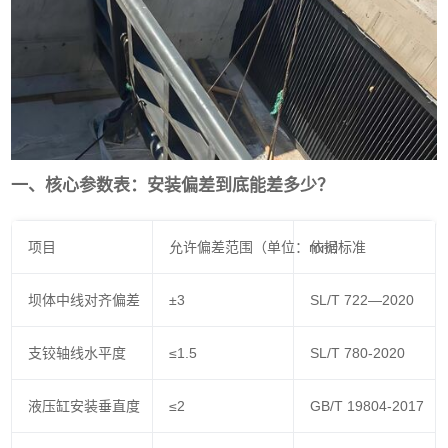
一、核心参数表：安装偏差到底能差多少？
项目
允许偏差范围（单位：mm）
依据标准
坝体中线对齐偏差
±3
SL/T 722—2020
支铰轴线水平度
≤1.5
SL/T 780-2020
液压缸安装垂直度
≤2
GB/T 19804-2017