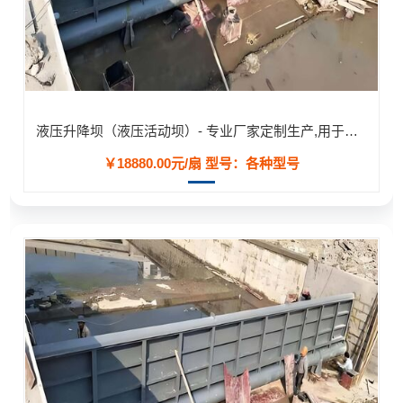
液压升降坝（液压活动坝）- 专业厂家定制生产,用于河道/防汛工程
￥18880.00元/扇
型号：各种型号