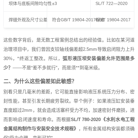
坝体与底板间隙均匀性
±3
SL/T 722—2020
焊缝外观及尺寸公差
符合GB/T 19804-2017标准
GB/T 19804-2017
这些数字背后，是无数工程案例总结出的经验值。比如在某河道
治理项目中，我们曾因支铰轴线偏差超2.5mm导致启闭阻力上升
30%，*终返工整改。所以，
弧形液压坝安装偏差允许范围是多
少？
——不是“差不多就行”，而是须**到毫米级。
二、为什么这些偏差如此敏感？
别看只是几毫米的差距，它可能直接影响液压系统压力分布、密
封性能，甚至引发长期疲劳裂纹。举个例子：如果液压缸安装垂
直度超过2mm，就会造成活塞杆受力不均，加速密封件磨损，进
而影响启闭速度和寿命。而根据
SL/T 780-2020《水利水电工程
金属结构制作与安装安全技术规程》
，所有金属结构安装都须确
保“受力合理、变形可控”。