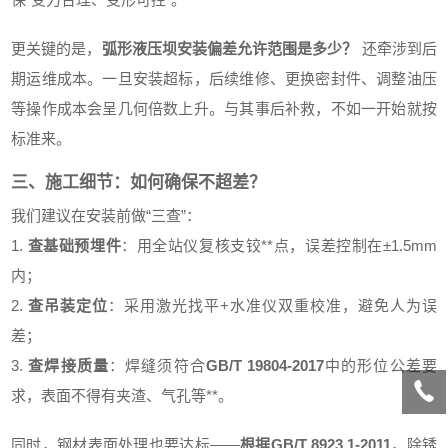
更关键的是，
弧形液压坝安装偏差允许范围是多少？
还牵涉到后
期运维成本。一旦安装超标，后续维修、更换密封件、调整油压
等操作成本会呈几何倍数上升。与其事后补救，不如一开始就按
标准来。
三、施工细节：如何确保不超差？
我们建议在安装前做“三查”：
1.
查基础预埋件
：用全站仪复核支铰**点，误差控制在±1.5mm
内；
2.
查吊装定位
：采用激光找平+水准仪双重校准，避免人为误
差；
3.
查焊接质量
：焊缝须符合
GB/T 19804-2017
中的形位公差要
求，表面不得有夹渣、气孔等**。
同时，钢材表面处理也要达标——
根据GB/T 8923.1-2011
，除锈