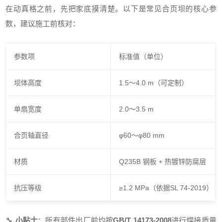
在动真格之前，先把家底摸清楚。以下是常见合页坝的核心参
数，建议施工前核对：
参数项
标准值（单位）
坝体高度
1.5～4.0 m（可定制）
单扇宽度
2.0～3.5 m
合页轴直径
φ60～φ80 mm
材质
Q235B 钢板 + 热镀锌防腐层
抗压等级
≥1.2 MPa（依据SL 74-2019）
🔧
小贴士
：所有部件出厂前均按
GB/T 14173-2008
进行焊接质量