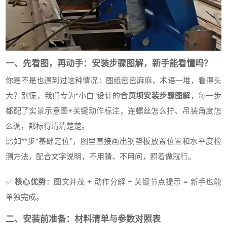
一、先看图，再动手：安装步骤图解，新手能看懂吗？
你是不是也遇到过这种情况：图纸密密麻麻，术语一堆，看得头
大？别慌，我们专为“小白”设计的
合页坝安装步骤图解
，每一步
都配了实景示意图+关键动作标注，连螺丝怎么拧、吊装角度怎
么调，都标得清清楚楚。
比如**步“基础定位”，图里直接画出钢垫板放置位置和水平度检
测方法，配合文字说明，不用猜、不用问，照着做就行。
✅
核心优势
：图文并茂 + 动作分解 + 关键节点提示 = 新手也能
单独完成。
二、安装前准备：材料清单与参数对照表