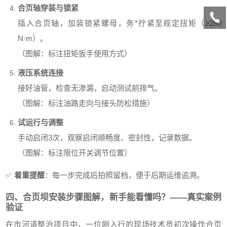
合页轴穿装与锁紧
插入合页轴，加装锁紧螺母，务*拧紧至规定扭矩（≥280
N·m）。
（图解：标注扭矩扳手使用方式）
液压系统连接
接好油管，检查无渗漏，启动测试前排气。
（图解：标注油路走向与接头防松措施）
试运行与调整
手动启闭3次，观察启闭顺畅度、密封性，记录数据。
（图解：标注限位开关调节位置）
✅
着重提醒
：每一步完成后拍照留档，便于后期运维追溯。
四、合页坝安装步骤图解，新手能看懂吗？——真实案例
验证
在市河道整治项目中，一位刚入行的现场技术员初次操作合页