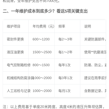
和润滑，全年维护支出不到7000元。
二、一年维护成本到底多少？看这5项关键支出
维护项目
年均费用（元）
频率
说明
密封件更换
600～1200
每2～3年
关键防漏部件，建
液压油更换
1500～2500
每1～2年
使用**抗磨液
电气控制箱检修
800～1500
每年1次
防潮、防尘，避
机械结构防腐涂装
1000～2000
每3年1次
建议在雨季前完
人工巡检与记录
1000～2000
每月1次
含数据记录、异
注：以上费用基于单座20米跨度、高度4米的液压升降坝估算，