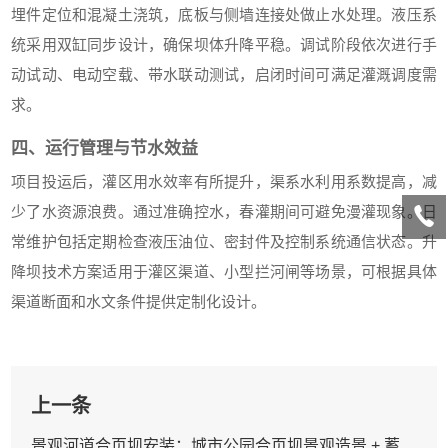
埋件定位和混凝土浇筑，底板与侧墙连接处做止水处理。液压系
统采用双缸同步设计，确保坝体升降平稳。调试阶段依次进行手
动试动、电动空载、带水联动测试，启闭时间可满足灌溉调度需
求。
四、运行管理与节水效益
项目投运后，灌区用水效率有所提升，渠系水利用系数提高，减
少了水资源浪费。通过准确控水，春灌期间可避免漫灌现象。日
常维护包括定期检查液压油位、密封件及控制系统通信状态。升
降坝技术方案适用于灌区渠道、小型拦河闸等场景，可根据具体
渠道断面和水文条件提供定制化设计。
上一条
景观河道合页坝安装：城市公园合页坝景观造景 + 蓄水双重功能