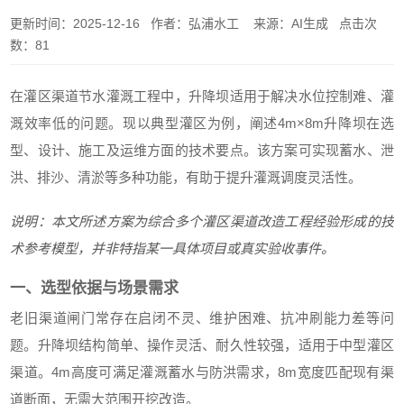
更新时间：2025-12-16 作者：弘浦水工 来源：AI生成 点击次
数：81
在灌区渠道节水灌溉工程中，升降坝适用于解决水位控制难、灌
溉效率低的问题。现以典型灌区为例，阐述4m×8m升降坝在选
型、设计、施工及运维方面的技术要点。该方案可实现蓄水、泄
洪、排沙、清淤等多种功能，有助于提升灌溉调度灵活性。
说明：本文所述方案为综合多个灌区渠道改造工程经验形成的技
术参考模型，并非特指某一具体项目或真实验收事件。
一、选型依据与场景需求
老旧渠道闸门常存在启闭不灵、维护困难、抗冲刷能力差等问
题。升降坝结构简单、操作灵活、耐久性较强，适用于中型灌区
渠道。4m高度可满足灌溉蓄水与防洪需求，8m宽度匹配现有渠
道断面，无需大范围开挖改造。