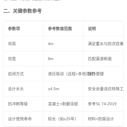
二、关键参数参考
参数项
参考数值范围
说明
坝高
4m
满足蓄水与防洪双重
坝宽
8m
匹配渠道断面
启闭方式
液压驱动（远程+本地双控）
操作便捷
设计水头
≤4.5m
安全余量适应特殊工
抗冲刷等级
混凝土+耐磨涂层
参考SL 74-2019
设计使用寿命
较长（如≥25年）
材料+防腐设计